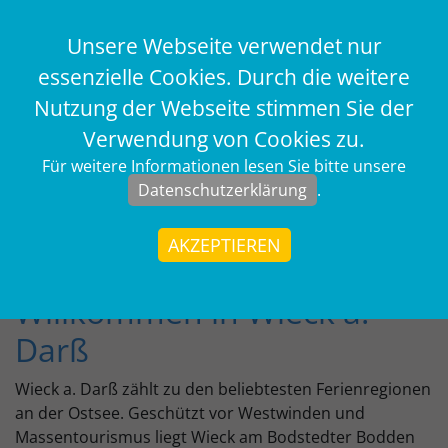
Unsere Webseite verwendet nur
essenzielle Cookies. Durch die weitere
Nutzung der Webseite stimmen Sie der
Verwendung von Cookies zu.
Für weitere Informationen lesen Sie bitte unsere
Datenschutzerklärung
.
AKZEPTIEREN
Willkommen in Wieck a.
Darß
Wieck a. Darß zählt zu den beliebtesten Ferienregionen
an der Ostsee. Geschützt vor Westwinden und
Massentourismus liegt Wieck am Bodstedter Bodden